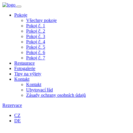
Pokoje
Všechny pokoje
Pokoj č. 1
Pokoj č. 2
Pokoj č. 3
Pokoj č. 4
Pokoj č. 5
Pokoj č. 6
Pokoj č. 7
Restaurace
Fotogalerie
Tipy na výlety
Kontakt
Kontakt
Ubytovací řád
Zásady ochrany osobních údajů
Rezervace
CZ
DE