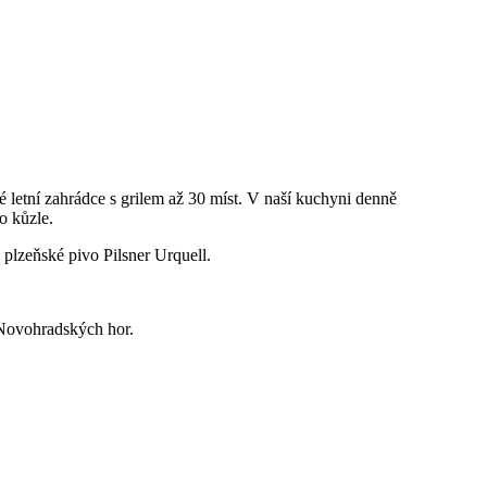
 letní zahrádce s grilem až 30 míst. V naší kuchyni denně
o kůzle.
plzeňské pivo Pilsner Urquell.
 Novohradských hor.