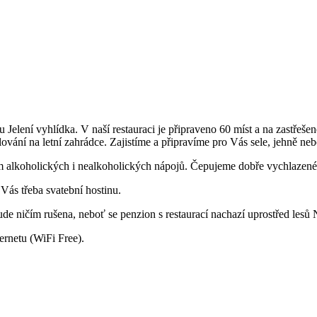
lení vyhlídka. V naší restauraci je připraveno 60 míst a na zastřešené
vání na letní zahrádce. Zajistíme a připravíme pro Vás sele, jehně neb
m alkoholických i nealkoholických nápojů. Čepujeme dobře vychlazené 
 Vás třeba svatební hostinu.
de ničím rušena, neboť se penzion s restaurací nachazí uprostřed lesů
ernetu (WiFi Free).