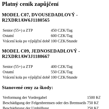
Platný ceník zapůjčení
MODEL C07, DVOUSEDADLOVÝ -
R2XDR1AW6J1180565
Senior (55+) a ZTP
450 CZK/Tag
Ostatní
600 CZK/Tag
Vrácení kola po výpůjční době
100 CZK/Stunde
MODEL C09, JEDNOSEDADLOVÝ -
R2XDR1AW3J1180667
Senior (55+) a ZTP
400 CZK/Tag
Ostatní
550 CZK/Tag
Vrácení kola po výpůjční době
100 CZK/Stunde
Stanovené ceny za škody:
Verformung der Vordergabel
1500 Kč
Beschädigung der Felgenbremsen oder des Bremsseils
750 Kč
Beschädigung der Umhüllung
250 Kč