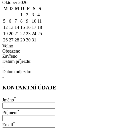
Oktober 2026
M
D
M
D
F
S
S
1
2
3
4
5
6
7
8
9
10
11
12
13
14
15
16
17
18
19
20
21
22
23
24
25
26
27
28
29
30
31
Volno
Obsazeno
Zavřeno
Datum příjezdu:
-
Datum odjezdu:
-
KONTAKTNÍ ÚDAJE
*
Jméno
*
Příjmení
*
Email