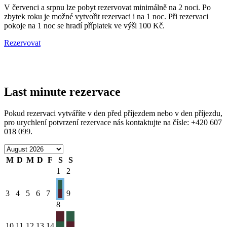
V červenci a srpnu lze pobyt rezervovat minimálně na 2 noci. Po
zbytek roku je možné vytvořit rezervaci i na 1 noc. Při rezervaci
pokoje na 1 noc se hradí příplatek ve výši 100 Kč.
Rezervovat
Last minute rezervace
Pokud rezervaci vytváříte v den před příjezdem nebo v den příjezdu,
pro urychlení potvrzení rezervace nás kontaktujte na čísle: +420 607
018 099.
M
D
M
D
F
S
S
1
2
3
4
5
6
7
9
8
10
11
12
13
14